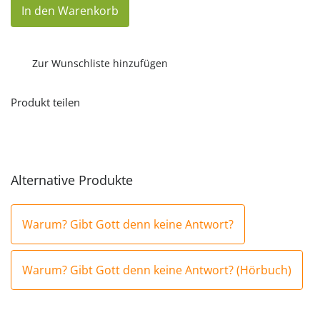
Warum?
In den Warenkorb
Gibt
Gott
denn
keine
Antwort?
Zur Wunschliste hinzufügen
(Hörbuch,
Download)
Menge
Produkt teilen
Alternative Produkte
Warum? Gibt Gott denn keine Antwort?
Warum? Gibt Gott denn keine Antwort? (Hörbuch)