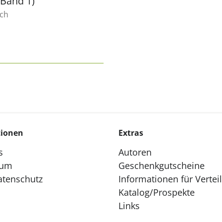
(Band 1)
ich
tionen
Extras
s
Autoren
sum
Geschenkgutscheine
atenschutz
Informationen für Vertei
Katalog/Prospekte
Links