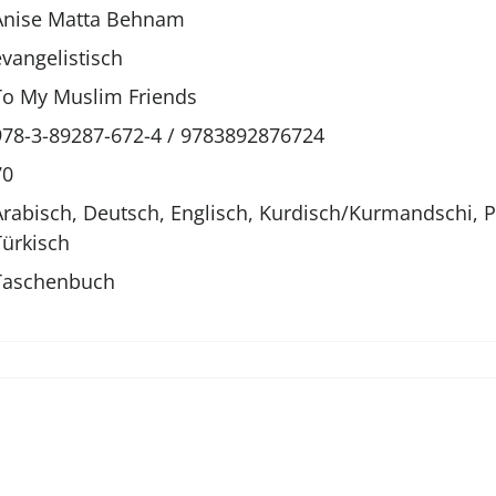
Anise Matta Behnam
evangelistisch
To My Muslim Friends
978-3-89287-672-4 / 9783892876724
70
Arabisch, Deutsch, Englisch, Kurdisch/Kurmandschi, Pe
Türkisch
Taschenbuch