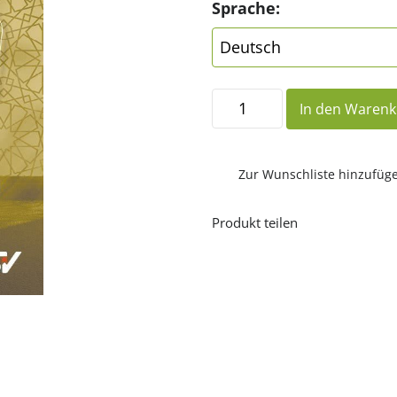
Sprache:
An
In den Waren
meine
muslimischen
Freunde
Menge
Zur Wunschliste hinzufüg
Produkt teilen