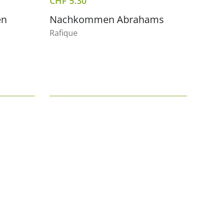
CHF
5.30
en
Nachkommen Abrahams
Rafique