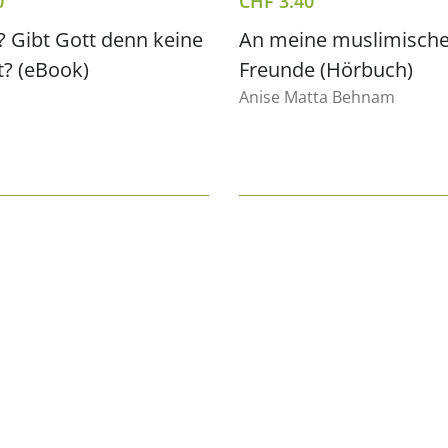
0
CHF
3.40
 Gibt Gott denn keine
An meine muslimisch
? (eBook)
Freunde (Hörbuch)
Anise Matta Behnam