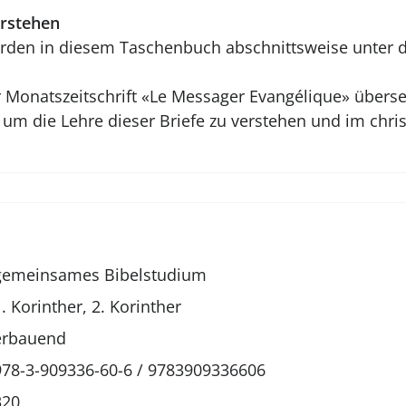
erstehen
werden in diesem Taschenbuch abschnittsweise unte
natszeitschrift «Le Messager Evangélique» übersetzt.
, um die Lehre dieser Briefe zu verstehen und im chri
gemeinsames Bibelstudium
1. Korinther, 2. Korinther
erbauend
978-3-909336-60-6 / 9783909336606
320