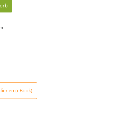
korb
en
enen (eBook)