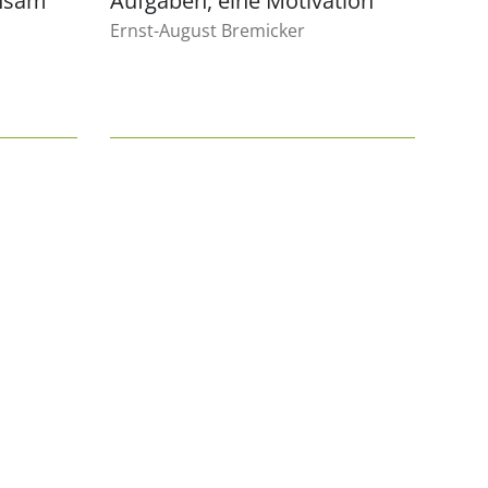
insam
Aufgaben, eine Motivation
Ernst-August Bremicker