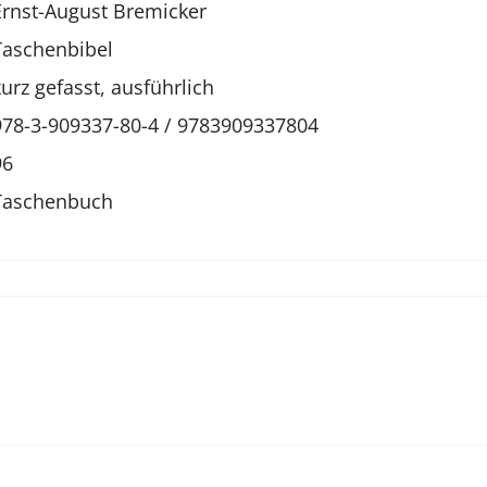
Ernst-August Bremicker
Taschenbibel
kurz gefasst, ausführlich
978-3-909337-80-4 / 9783909337804
96
Taschenbuch