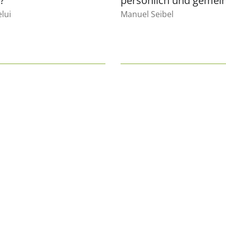
h?
persönlich und geme
lui
Manuel Seibel