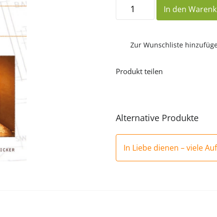
Werk
In den Waren
des
Herrn
Menge
Zur Wunschliste hinzufüg
Produkt teilen
Alternative Produkte
In Liebe dienen – viele A