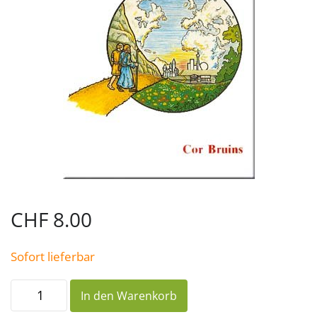
CHF
8.00
Sofort lieferbar
«...
In den Warenkorb
so
sende