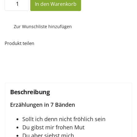
In den Warenkorb
Erzählungen
in
7
Bänden
Menge
Zur Wunschliste hinzufügen
Produkt teilen
Beschreibung
Erzählungen in 7 Bänden
Sollt ich denn nicht fröhlich sein
Du gibst mir frohen Mut
Du aber siehst mich