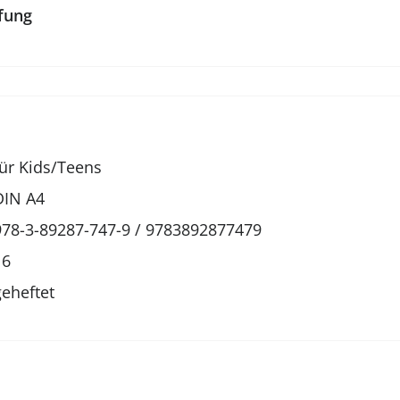
fung
für Kids/Teens
DIN A4
978-3-89287-747-9 / 9783892877479
16
geheftet