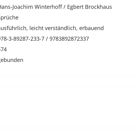
Hans-Joachim Winterhoff
/
Egbert Brockhaus
Sprüche
ausführlich, leicht verständlich, erbauend
978-3-89287-233-7 / 9783892872337
574
gebunden