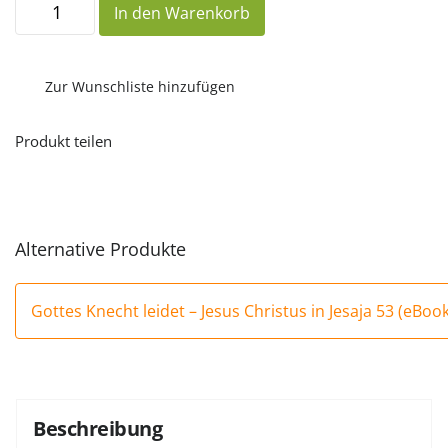
In den Warenkorb
Knecht
leidet
–
Jesus
Christus
Zur Wunschliste hinzufügen
in
Jesaja
53
Produkt teilen
Menge
Alternative Produkte
Gottes Knecht leidet – Jesus Christus in Jesaja 53 (eBook
Beschreibung