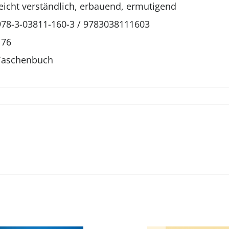
leicht verständlich, erbauend, ermutigend
978-3-03811-160-3 / 9783038111603
176
Taschenbuch