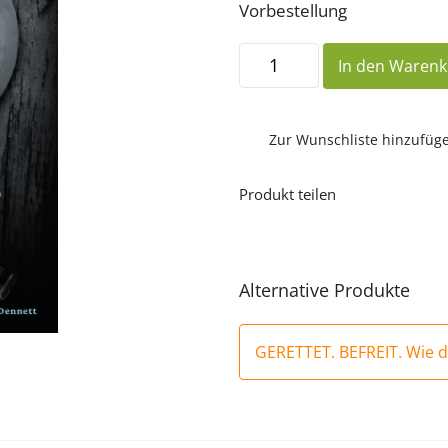
Vorbestellung
GERETTET.
In den Waren
BEFREIT.
Wie
du
Frieden
findest.
Zur Wunschliste hinzufüg
Menge
Produkt teilen
Alternative Produkte
GERETTET. BEFREIT. Wie d