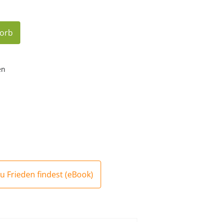
korb
en
u Frieden findest (eBook)