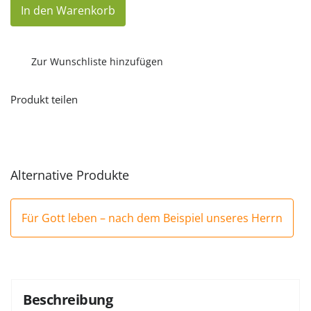
Für
In den Warenkorb
Gott
leben
–
nach
dem
Zur Wunschliste hinzufügen
Beispiel
unseres
Herrn
Produkt teilen
(eBook)
Menge
Alternative Produkte
Für Gott leben – nach dem Beispiel unseres Herrn
Beschreibung