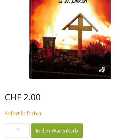
CHF
2.00
Sofort lieferbar
Es
In den Warenkorb
gibt
eine