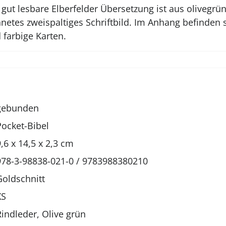
 gut lesbare Elberfelder Übersetzung ist aus olivegrü
hnetes zweispaltiges Schriftbild. Im Anhang befinden
 farbige Karten.
gebunden
Pocket-Bibel
9,6 x 14,5 x 2,3 cm
978-3-98838-021-0 / 9783988380210
Goldschnitt
XS
Rindleder, Olive grün