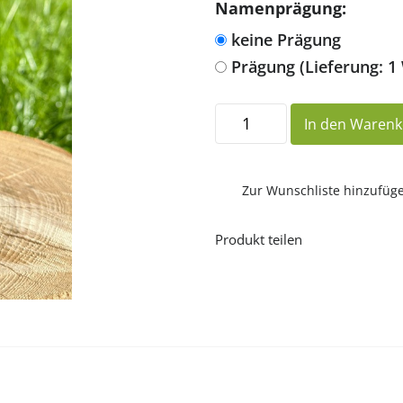
Namenprägung:
keine Prägung
Prägung (Lieferung: 1
Elberfelder
In den Waren
Übersetzung
775
Pocketbibel
(Olive)
Menge
Zur Wunschliste hinzufüg
Produkt teilen