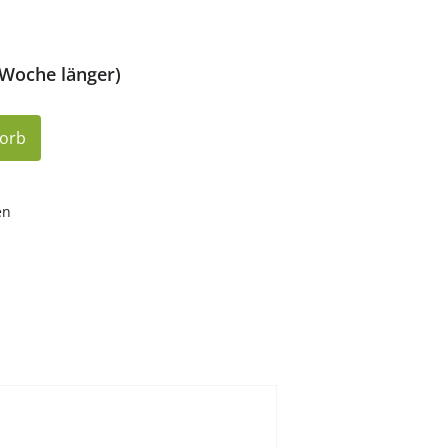
 Woche länger)
korb
en