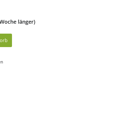
 Woche länger)
korb
en