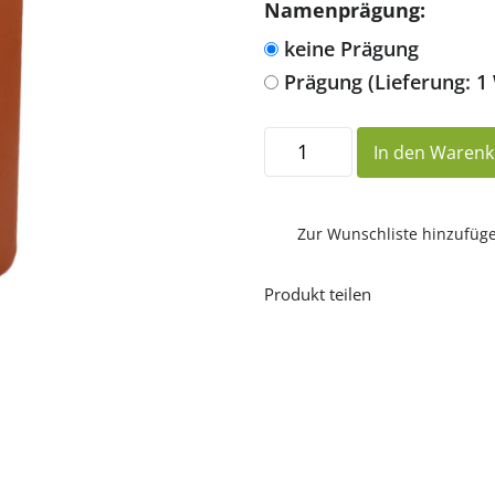
Namenprägung:
keine Prägung
Prägung (Lieferung: 1
Elberfelder
In den Waren
Übersetzung
734
Taschenbibel
(hellbraun)
Menge
Zur Wunschliste hinzufüg
Produkt teilen