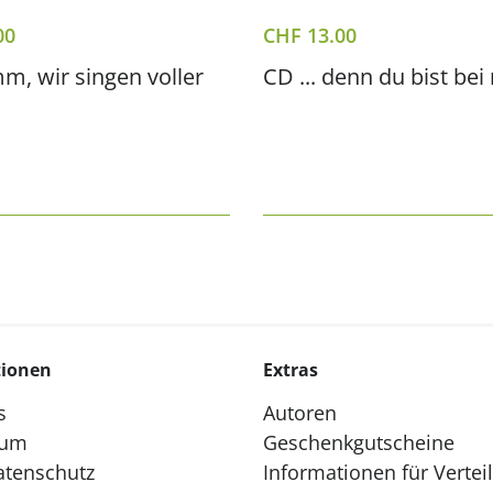
00
CHF
13.00
, wir singen voller
CD ... denn du bist bei
tionen
Extras
s
Autoren
sum
Geschenkgutscheine
atenschutz
Informationen für Vertei