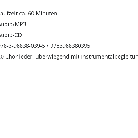
Laufzeit ca. 60 Minuten
Audio/MP3
Audio-CD
978-3-98838-039-5 / 9783988380395
20 Chorlieder, überwiegend mit Instrumentalbegleitu
: