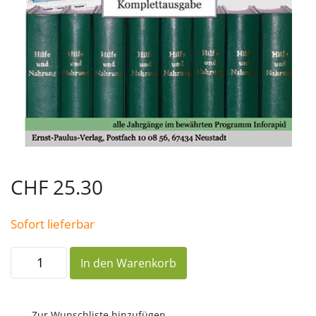
CHF
25.30
Sofort lieferbar
CD
In den Warenkorb
Hilfe
und
Nahrung
Menge
Zur Wunschliste hinzufügen