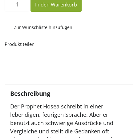
Betrachtungen
In den Warenkorb
über
das
Buch
des
Propheten
Zur Wunschliste hinzufügen
Hosea
Menge
Produkt teilen
Beschreibung
Der Prophet Hosea schreibt in einer
lebendigen, feurigen Sprache. Aber er
benutzt auch schwierige Ausdrücke und
Vergleiche und stellt die Gedanken oft